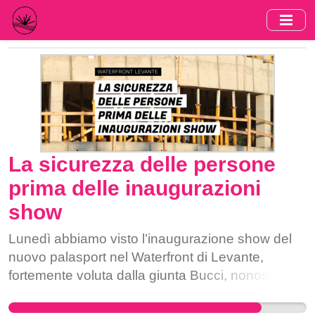
Skip
to
main
content
La sicurezza delle persone
prima delle inaugurazioni
show
Lunedì abbiamo visto l’inaugurazione show del
nuovo palasport nel Waterfront di Levante,
fortemente voluta dalla giunta Bucci, nonostante
intorno l’area sia ancora un cantiere. Bucci e la
sua giunta avevano fretta di avere qualche bella